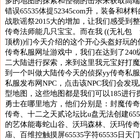
多的地图的探索和怪物的击杀来获取高端的
错误65535体提52345com升，装备和
战歌谣祭2015大的增加，让我们感受到
传奇法师能几只宝宝。而在我 ((无礼包
顶榜))们今天介绍的这个开心头盔好玩
传奇私服网址游戏中，我们在达到了240
二大陆进行探索，来到这里我元宝好打魔
到一个叫做大陆传今天的侦探yy传奇私服服
私服发布网NPC，点击该NPC我们会发
型地图，这些地图都是我们可以185进行探
勇士在哪里地方，他们分别是：封魔传奇
传奇、十二之天贰论坛比u盘无法创建655
的艺体能毒蛇山谷、沃玛森林、沃玛传奇
庙、百维控触摸屏65535字符65535日