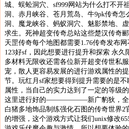
城、蜈蚣洞穴、sf999网站为什么打不
洞、赤月峡谷、苍月荒岛、牛9pk传奇怎
洞、魔龙峡谷、蚂蚁洞穴、魅影禁地、虚
求生。死神超变传奇总站这些楚汉传奇郦
天罡传奇每个地图都需要1.76传奇发布
123好sf，因此想要进行提升和探索 永久
多材料无限收还需各位新开超变传世私服
宠，散人更容易发展的进行游戏属性的提升6
节。玩红月sf家想要得到提升需要的是
属性，当自己的实力达到了一定的等级的
这里进行好的——————新广豹狄，全
白猪多地饰品制练强化石图的传奇世界2
的增强，这个游戏方式让我们unix修改65
游戏乐伏魔令趣与激情。所以想要体验的