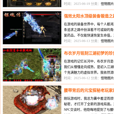
说关键时刻能派上用场。起初我并
时间：2025-06-19 分类：
怪物图片
强效太阳水顶级装备锻造之
在游戏的装备世界中，每个人都渴
条追求之路中扮演着不可或缺的角
复药品，不仅能快速恢复生命值，
系。最初，我只把强效太阳水当作
时间：2025-06-13 分类：
怪物图片
布衣岁月铭刻江湖初梦的珍
在游戏的记忆长河中，布衣岁月是
我们从懵懂走向成熟，是初入江湖
个充满魅力的虚拟世界。我依然清
布衣的我站在新手村的广场上，看
时间：2025-06-12 分类：
怪物图片
腰带背后的元宝探秘老玩家
刚玩游戏时，我总为囊中羞涩而烦
秘密，才打开了全新的游戏局面。
NPC交谈时，他隐晦地提到了与