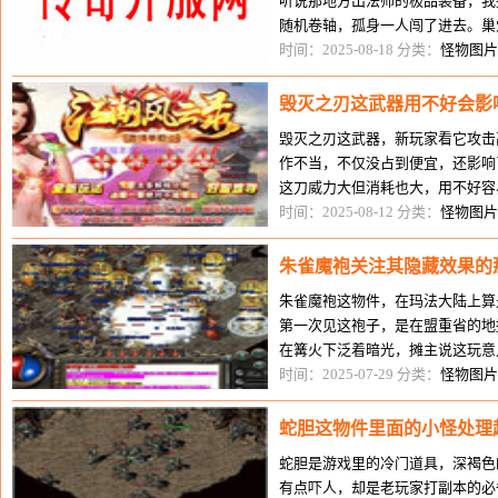
听说那地方出法师的极品装备，我
随机卷轴，孤身一人闯了进去。巢
出灼烧的提示，我的血以每秒1点
时间：2025-08-18 分类：
怪物图片
毁灭之刃这武器用不好会影
毁灭之刃这武器，新玩家看它攻击
作不当，不仅没占到便宜，还影响
这刀威力大但消耗也大，用不好容
祖玛阁把药水耗光，被怪物围死，
时间：2025-08-12 分类：
怪物图片
朱雀魔袍关注其隐藏效果的
朱雀魔袍这物件，在玛法大陆上算
第一次见这袍子，是在盟重省的地
在篝火下泛着暗光，摊主说这玩意
刚从比奇城出来，一身布衣混得狼
时间：2025-07-29 分类：
怪物图片
蛇胆这物件里面的小怪处理
蛇胆是游戏里的冷门道具，深褐色
有点吓人，却是老玩家打副本的必