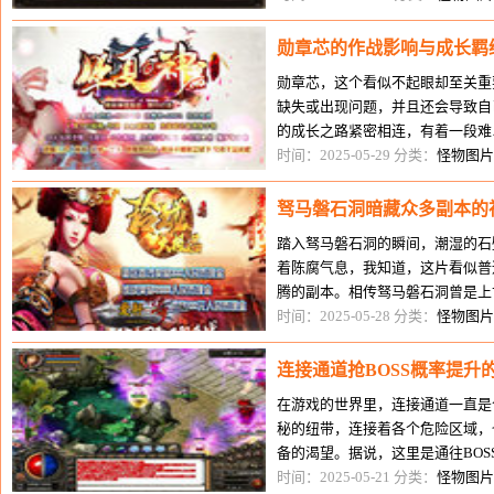
勋章芯的作战影响与成长羁
勋章芯，这个看似不起眼却至关重
缺失或出现问题，并且还会导致自
的成长之路紧密相连，有着一段难
芯，是在完成一项高难度任务后。
时间：2025-05-29 分类：
怪物图片
驽马磐石洞暗藏众多副本的
踏入驽马磐石洞的瞬间，潮湿的石
着陈腐气息，我知道，这片看似普
腾的副本。相传驽马磐石洞曾是上
时间推移，隐士离去，洞穴被黑暗
时间：2025-05-28 分类：
怪物图片
连接通道抢BOSS概率提升
在游戏的世界里，连接通道一直是
秘的纽带，连接着各个危险区域，
备的渴望。据说，这里是通往BO
道，就能大大提高抢到BOSS的概
时间：2025-05-21 分类：
怪物图片