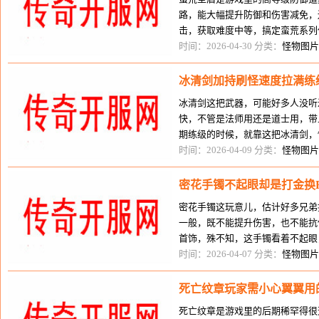
路，能大幅提升防御和伤害减免，
击，获取难度中等，搞定蛮荒系列
爆到，配一起所有职业。这款道具
时间：2026-04-30 分类：
怪物图片
冰清剑加持刷怪速度拉满练
冰清剑这把武器，可能好多人没听
快，不管是法师用还是道士用，带
期练级的时候，就靠这把冰清剑，
级。我刚开始得到冰清剑的时候，
时间：2026-04-09 分类：
怪物图片
密花手镯不起眼却是打金换
密花手镯这玩意儿，估计好多兄弟
一般，既不能提升伤害，也不能抗
首饰，殊不知，这手镯看着不起眼
用，靠它换点零花一点都不难。我
时间：2026-04-07 分类：
怪物图片
死亡纹章玩家需小心翼翼用
死亡纹章是游戏里的后期稀罕得很