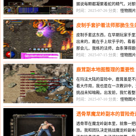
据说每颗都凝聚着蛇的精气，对那
髅洞的骷髅小怪，见了蛇胆的气息
时间：2025-07-26 分类：
怪物图片
皮制手套护着法师那脆生生
皮制手套这东西，在早期玩家手里
出来的，戴在手上软乎乎的，看着
那会儿，我练的法师，血条薄得跟
心。有次组队去打骷髅精灵，没戴
时间：2025-07-15 分类：
怪物图片
鹿茸副本地图整理的重要性
在玛法大陆的冒险中，鹿茸虽是不
着大作用，我也是在一次教训中，
挑战未知暗殿。出发前，我忙着整
知暗殿后，里面的怪物远比想象中
时间：2025-07-10 分类：
怪物图片
透骨草魔龙岭副本的冒险奇
透骨草在魔龙岭副本里，就像一把
旅。我和团队决定挑战魔龙岭副本