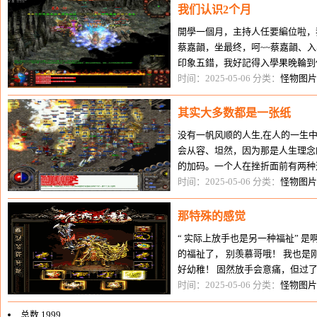
我们认识2个月
開學一個月，主持人任要編位啦，
蔡嘉韻，坐最终，呵~~蔡嘉韻、
印象五錯，我好記得入學果晚輪到
我同我同桌都卑你把聲摇撼左咯，
时间：2025-05-06 分类：
怪物图片
其实大多数都是一张纸
没有一帆风顺的人生,在人的一生中
会从容、坦然，因为那是人生理念
的加码。一个人在挫折面前有两种
它，一是悲观失望一蹶不振。前者
时间：2025-05-06 分类：
怪物图片
那特殊的感觉
“ 实际上放手也是另一种福祉” 
的福祉了， 别羡慕哥哦！ 我也
好幼稚！ 固然放手会意痛，但过
期望来世别再这么了。人嘛
时间：2025-05-06 分类：
怪物图片
总数 1999