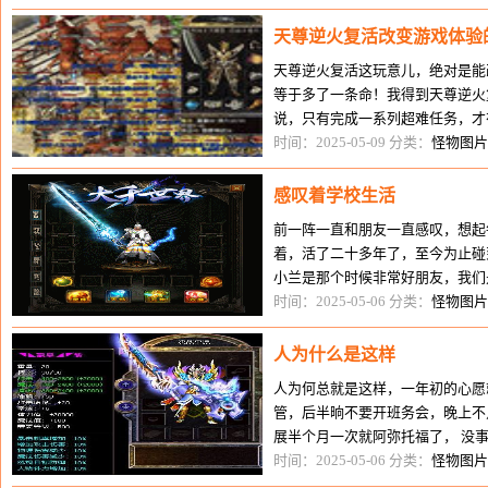
天尊逆火复活改变游戏体验
天尊逆火复活这玩意儿，绝对是能
等于多了一条命！我得到天尊逆火
说，只有完成一系列超难任务，才
各大地图，挑战了无数强大的怪物
时间：2025-05-09 分类：
怪物图片
感叹着学校生活
前一阵一直和朋友一直感叹，想起
着，活了二十多年了，至今为止碰
小兰是那个时候非常好朋友，我们
共同进退，而好景不长，因为随着
时间：2025-05-06 分类：
怪物图片
人为什么是这样
人为何总就是这样，一年初的心愿
管，后半晌不要开班务会，晚上不
展半个月一次就阿弥托福了， 没
于只有这么还能偷着出去买点零
时间：2025-05-06 分类：
怪物图片