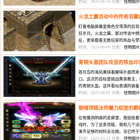
开始在各个游戏地图中寻找任务线
时间：2025-06-10 分类：
怪物图片
火龙之翼活动中的传奇羽翼
盯着电脑屏幕里角色空荡荡的后背
狂岁月。火龙之翼，那对传说中燃
征，更承载着无数玩家的热血与梦
活动中藏着火龙之翼的线索。消息
时间：2025-06-09 分类：
怪物图片
青铜头盔团队攻坚的铁血印
苍月岛的海风裹挟着腥味扑面而来
口。这次的目标是挑战黄泉教主，
的青铜头盔。这件看似普通的装备
穴后，密密麻麻的骷髅怪蜂拥而至
时间：2025-06-01 分类：
怪物图片
铜域项链法师魔力绽放的羁
在骨魔洞阴森的走廊里，我轻抚着
戏时，为了这条项链，我和几个法
凑齐足够的材料去兑换。当它终于
条项链的锻造工艺极为复杂，需要
时间：2025-05-31 分类：
怪物图片