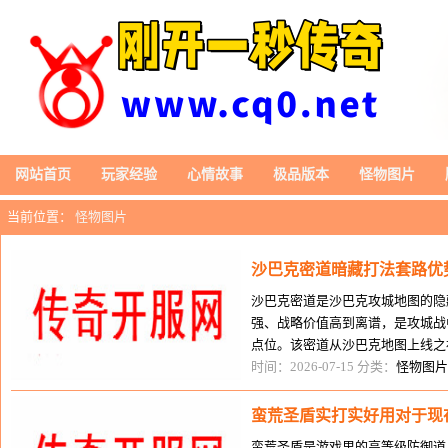
网站首页
玩家经验
心情故事
极品版本
怪物图片
当前位置：
怪物图片
沙巴克密道暗藏打法套路优
沙巴克密道是沙巴克攻城地图的隐
强、战略价值高到离谱，是攻城战
点位。该密道从沙巴克地图上线之
运用，打破了传统攻城正面硬刚的
时间：2026-07-15 分类：
怪物图片
蛮荒圣盾实打实好用对于现
蛮荒圣盾是游戏里的高等级防御道