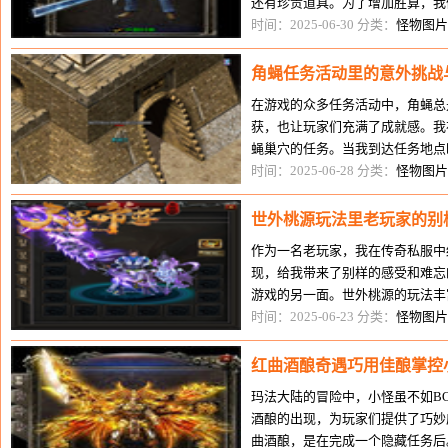
还有珍贵道具。为了增加胜算，我
程中，我们穿梭在各个角落，遇到
时间：2025-06-30 分类：
怪物图片
角蝇任务活动里的意外挑战
在游戏的众多任务活动中，角蝇总
获，也让玩家们充满了成就感。我
蝇巢穴的任务。当我到达任务地点
膀，周围环绕着大量的蝙蝠。我深
时间：2025-06-28 分类：
怪物图片
世外桃源玩法里老玩家的别
作为一名老玩家，我在传奇私服中
现，给我带来了别样的感受和难忘
游戏的另一面。世外桃源的玩法丰
殊的活动。记得有一次，世外桃源
时间：2025-06-23 分类：
怪物图片
红曲酒酿奇遇巧用佳酿掌控
玛法大陆的冒险中，小怪虽不如B
酒酿的出现，为玩家们提供了巧妙
曲酒酿，是在完成一个隐藏任务后