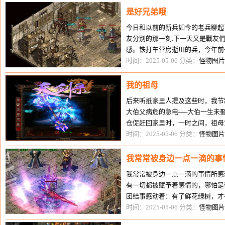
是好兄弟哦
今日和以前的新兵如今的老兵聊起
友分别的那一刻.下一天又是戰友
感。铁打车营房逝川的兵，今年前
.** 大庚 習友 小 松 ……）雖然
时间：2025-05-06 分类：
怪物图片
我的祖母
后来听抵家里人提及这些时，我节
大伯父病危的急电──大伯一生未
仓促赶回家里时，一时之间，祖母
母受惊不小。她要我蹲在她的眼前
时间：2025-05-06 分类：
怪物图片
我常常被身边一点一滴的事
我常常被身边一点一滴的事情所感
有一切都被赋予着感情的，哪怕是
团结事感动着：有了鲜花绿树，才
时间：2025-05-06 分类：
怪物图片