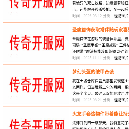
着诡异的死亡纹路，边缘冒着暗红
击，还能解开秒杀技能，配一起后
只能过去打败赤月恶魔、魔龙教主
时间：2026-03-12 分类：
怪物图片
圣魔首饰获取常伴随玩家喜
圣魔首饰在游戏的装备体系里，算是
项链”“圣魔手镯”“圣魔戒指” 三件
还附带 “魔法技能冷却缩短 2%” 的
备装备。而圣魔
时间：2025-11-11 分类：
怪物图片
梦幻头盔的破甲奇袭
我在土城仓库保管员那里发现这个
么两样。但当我戴上它的瞬间，系
这是个宝贝。破碎无双能在攻击时
的法师来说，这简直是噩梦。第一
时间：2025-08-21 分类：
怪物图片
火龙手套这物件带着能让持
法师升到四十级那天，我特意花了