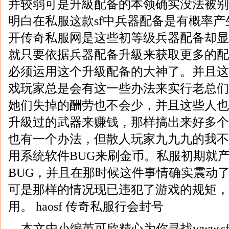
并较弱可是升級配备的本领确实没法被别
明白在私服这款sf中兵器配备是有概率
开传奇私服网是这些初等级兵器配备却显
就只要依据兵器配备升級来获取更多的配
必须运用这个升級配备的大神了。并且这
戏玩家总是会有这一些办法来实行老总们
她们失掉的酬劳也不会少，并且这些人也
升級过的武器来赚钱，那样搞出来好多个
也有一个办法，但散人玩家九九九的我不
用系统软件BUG来刷金币。私服初期就
BUG，并且在那时候这件事情确实震动
可是那样的情况现已违犯了游戏的规矩，
用。 haosf 传奇私服行会封号
本文由小编芮可欣精心为你寻找www.sf1