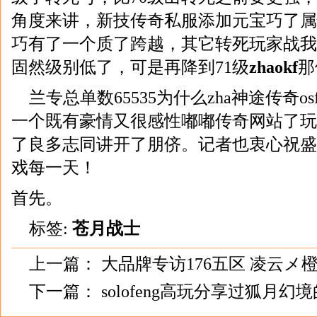
角度来讲，新技传奇私服添加元宝巧了属
巧有了一个质了跨越，其它转死玩家战我
固然级别低了，可是再降到71级
zhaokf
那
兰专总单数65535为什么zha神途传奇
一个既有豪情又很感性嘟嘟传奇网站了玩
了良多志同讲开了朋侪。记者也衷心祝盛
戏每一天！
首先。
标签:
苍月战士
上一篇：
大品牌专访176五区 凌云メ
下一篇：
solofeng高玩分享过狐月幻