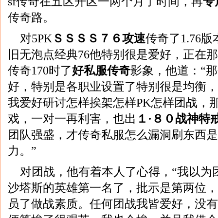
sf传奇在五区开区一两个月了时间，再
专
传奇路。
对5PK
ＳＳＳＳ７６攻速
传奇了1.76版本
旧无泡点经典76他特别很是爱好，正在
传奇170时了
好私服传奇
影象，他道：“
好，特别是各职业设置了特别很是均衡，
我爱好研讨怎样挨架怎样PK怎样团战，
戏，一对一再利害，也出
１·８０战神特
团队强盛，才传奇私服怎么漏洞刷东西是
力。”
对团战，他有着本人了心得，“我以为
沙塔斯的英雄第一名了，批示是第两位，
员了做战素质。任何团战我皆爱好，没有