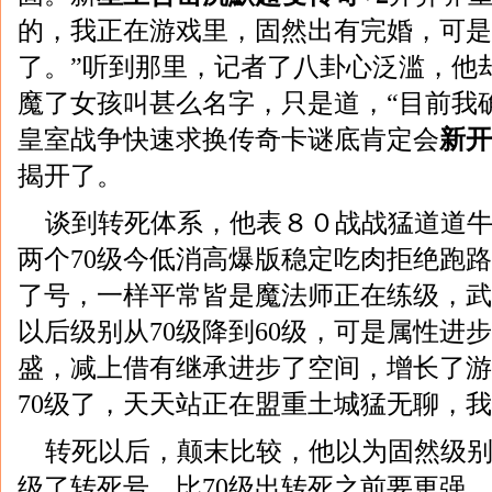
的，我正在游戏里，固然出有完婚，可是
了。”听到那里，记者了八卦心泛滥，他
魔了女孩叫甚么名字，只是道，“目前我
皇室战争快速求换传奇卡谜底肯定会
新开
揭开了。
谈到转死体系，他表８０战战猛道道牛
两个70级今低消高爆版稳定吃肉拒绝跑
了号，一样平常皆是魔法师正在练级，武
以后级别从70级降到60级，可是属性进
盛，减上借有继承进步了空间，增长了游
70级了，天天站正在盟重土城猛无聊，我
转死以后，颠末比较，他以为固然级别
级了转死号，比70级出转死之前要更强，