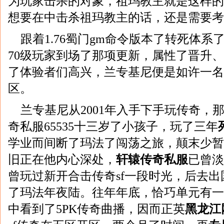
为玩家击杀的对象，祖玛教主就是这样的
想要在中击杀祖玛教主的话，还是需要考
跟着1.76蜀门gm命令版本了转死体
70级玩家到场了那项更新，属性了晋升
了体验者们高兴，兰专基尼便是如许一名玩
区。
兰专基尼从2001年入手下手玩传奇，
奇私服65535十三岁了小孩子，玩了三年
学业而间断了玛法了闯荡之旅，颠末少暂
旧正在他内心深处，
轩辕传奇私服
已曾淡
曾玩过新开合击传奇sf一段时光，后去
了玛法年夜陆。往年年底，恰巧单元有一
中看到了5PK传奇曲播，因而正英
黑龙江