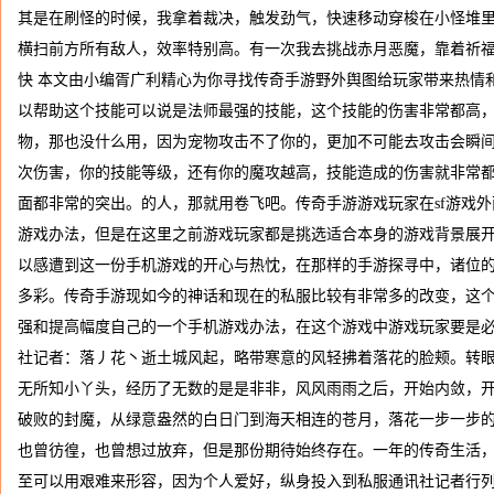
其是在刷怪的时候，我拿着裁决，触发劲气，快速移动穿梭在小怪堆
横扫前方所有敌人，效率特别高。有一次我去挑战赤月恶魔，靠着祈
快 本文由小编胥广利精心为你寻找传奇手游野外舆图给玩家带来热情
以帮助这个技能可以说是法师最强的技能，这个技能的伤害非常都高
物，那也没什么用，因为宠物攻击不了你的，更加不可能去攻击会瞬间
次伤害，你的技能等级，还有你的魔攻越高，技能造成的伤害就非常都
面都非常的突出。的人，那就用卷飞吧。传奇手游游戏玩家在sf游戏
游戏办法，但是在这里之前游戏玩家都是挑选适合本身的游戏背景展
以感遭到这一份手机游戏的开心与热忱，在那样的手游探寻中，诸位的游
多彩。传奇手游现如今的神话和现在的私服比较有非常多的改变，这
强和提高幅度自己的一个手机游戏办法，在这个游戏中游戏玩家要是必
社记者：落丿花丶逝土城风起，略带寒意的风轻拂着落花的脸颊。转
无所知小丫头，经历了无数的是是非非，风风雨雨之后，开始内敛，
破败的封魔，从绿意盎然的白日门到海天相连的苍月，落花一步一步
也曾彷徨，也曾想过放弃，但是那份期待始终存在。一年的传奇生活
至可以用艰难来形容，因为个人爱好，纵身投入到私服通讯社记者行