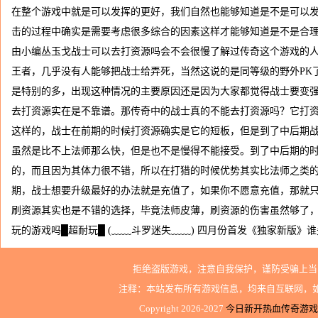
在整个游戏中就是可以发挥的更好，我们自然也能够知道是不是可以
击的过程中确实是需要考虑很多综合的因素这样才能够知道是不是合理
由小编丛玉戈战士可以去打资源吗会不会很慢了解过传奇这个游戏的人
王者，几乎没有人能够把战士给弄死，当然这说的是同等级的野外PK
是特别的多，出现这种情况的主要原因还是因为大家都觉得战士要变
去打资源实在是不靠谱。那传奇中的战士真的不能去打资源吗？它打
这样的，战士在前期的时候打资源确实是它的短板，但是到了中后期
虽然是比不上法师那么快，但是也不是慢得不能接受。到了中后期的
的，而且因为其体力很不错，所以在打猎的时候优势其实比法师之类
期，战士想要升级最好的办法就是充值了，如果你不愿意充值，那就
刷资源其实也是不错的选择，毕竟法师皮薄，刷资源的伤害虽然够了，
玩的游戏吗█超耐玩█ (﹏﹏斗罗迷失﹏﹏) 四月份首发《独家新版》谁
拒绝盗版游戏，注意自我保护，谨防受骗上当
注释：本站发布所有游戏信息，均来自互联网，
Copyright 2026-2027
今日新开热血传奇游戏