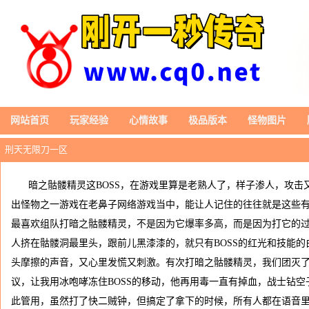
网站首页
玩家经验
心情故事
极品版本
怪物图片
刑天无限刀一区
暗之骷髅精灵这BOSS，在游戏里算是老熟人了，样子渗人，攻击
出怪物之一游戏在老鼻子网络游戏当中，能让人记住的往往就是这些有
最喜欢组队打暗之骷髅精灵，不是因为它爆率多高，而是因为打它的
人挤在骷髅洞最里头，跟前儿黑漆漆的，就只有BOSS的红光和技能的
头摩擦的声音，又心里发慌又刺激。有次打暗之骷髅精灵，我们团灭
议，让我用冰咆哮冻住BOSS的移动，他再用毒一直有掉血，战士钻
此管用，虽然打了快二贼钟，但搞定了拿下的时候，所有人都在语音