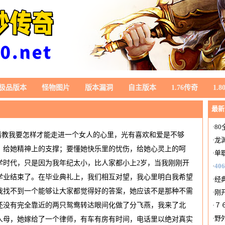
极品版本
怪物图片
版本漏洞
自主版本
1.76传奇
1.
最新
·
8
请教我要怎样才能走进一个女人的心里，光有喜欢和爱是不够
·
龙
，给她精神上的支撑；要懂她快乐里的忧伤，给她心灵上的呵
·
单
学时代，只是因为我年纪太小，比人家都小上2岁，当我刚刚开
·
406
学业结束了。在毕业典礼上，我们相互对望，我心里明白我希望
·
经
我找不到一个能够让大家都觉得好的答案，她应该不是那种不需
·
刚
还没有完全靠近的两只鸳鸯转达眼间化做了分飞燕，我来了北
·
７
·
野外
人母，她嫁给了一个律师，有车有房有时间，电话里以绝对真实