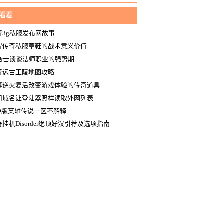
看看
奇3g私服发布网故事
得传奇私服草鞋的战术意义价值
0合击谈谈法师职业的强势期
奇远古王陵地图攻略
尊逆火复活改变游戏体验的传奇道具
用域名让登陆器照样读取外网列表
.80版英雄传说一区不解释
挂机Disorder绝顶好汉引荐及选项指南
sorder哪个好汉最