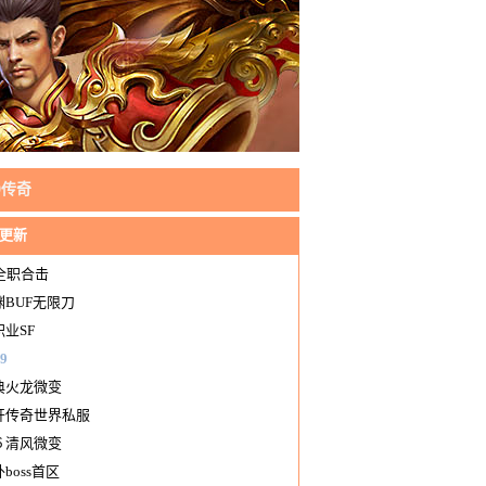
80传奇
更新
0全职合击
渊BUF无限刀
职业SF
9
典火龙微变
开传奇世界私服
６清风微变
boss首区