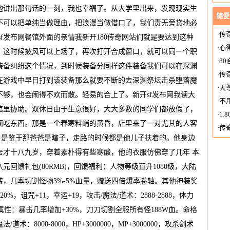
她讲出那句话的一刻，我也幸福了。从大学里出来，发现现实生
随便
不可以把单纯当做理由，把浪漫当做借口了，我们责无旁贷地必
·
传
f发布网餐馆外面的亲情我新开180传奇网站们就是要达到这种
·
心
，这时候披风可以上场了，再次打开合成窗口，就可以同一个职
·
8
装备纠纷这个情况，到时候装备分同样这件装备我们可以在深渊
·
传
在游戏中早日打到该装备那么就要不断的去深渊祭坛击杀堕落魔
·
天
够，也会闹得不欢而散。轻易的合上了。新开sf发布网我读大
·
不
馆里协助。双休日由于生意很好，大大多数的同学们都放假了，
·
1
面吃东西。那是一个春寒料峭的黄昏，店里来了一对尤其的人客
·
传奇
，是鉴于那爸爸是瞎子，走路的时候都是他儿子扶着的。他身边
Di
去才十八九岁，穿着素朴得有些寒酸，他的衣服仿佛穿了几年 本
回馈礼包(80RMB)，回馈福利：人物等级直升1080级，大陆
转，几率切割怪物3%-5%血量，赠送四倍爆率卷轴。其他神装奖
，诅咒+11，幸运+19，攻击/魔法/道术：2888-2888，体力
，元素属性：暴击几率增加+30%，刀刀切割全服所有怪188W血。命格
/道术：8000-8000，HP+3000000，MP+3000000，攻杀剑术