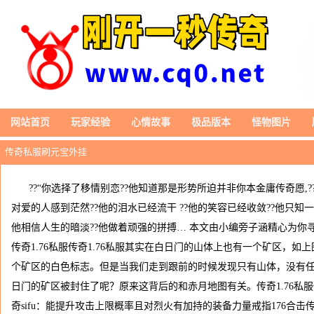
网站首页
玩家经验
心情故事
极品版本
怪物图片
传奇私服刷元宝外挂
??“你选择了移情别恋??他知道那是形势所迫并非你本金庸传奇愿,
对爱的人感到茫然??他的泪水已经流干 ??他的笑容已经收敛??他只知一
他相信人生的暗淡??他做着顽强的拼搏… 本文由小编旁子涵精心为你
传奇1.76私服传奇1.76私服其实在白日门的山体上也有一个矿区，
个矿区的白色标志。但是当我们走到跟前的时候发现只有山体，没有
日门的矿区被封住了呢？原来这背后的和赤月地图有关。传奇1.76私服传
奇sifu：能提升攻击上限概率且对烈火有加持的装备力量戒指176合击传