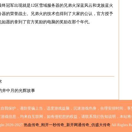
最终冠军出现就是12区雪域服务器的兄弟火深蓝风云和龙族蓝火
务器的荣誉战士。兄弟火的技术也得到了大家的公认，官方授予
也如愿的拿到了官方奖励的电脑的奖励在那个年代。
术
的井中月的光辉故事
意自我保护，谨防受骗上当，适度游戏益脑，沉迷游戏伤身，合理安排时间，享
有游戏信息，均来自互联网，如有侵犯您的权益，请联系我们告知说明，本站将
ght 2026-2027
热血传奇_刚开一秒传奇_新开网通传奇_仿盛大传奇
All Rights R