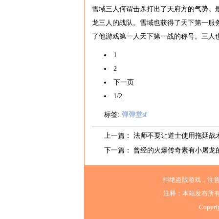
雪域三人何谓击杀打出了天府方的气势。
龙三人的战队。雪域也获得了天下第一服
了他游戏第一人天下第一战的称号。三人
1
2
下一页
1/2
标签:
弹弹堂sf
上一篇：
法师不要让道士使用拖延战
下一篇：
曾经的火爆传奇素有小屠龙
拒绝盗版游戏，注
注释：本站发布所
Copyri