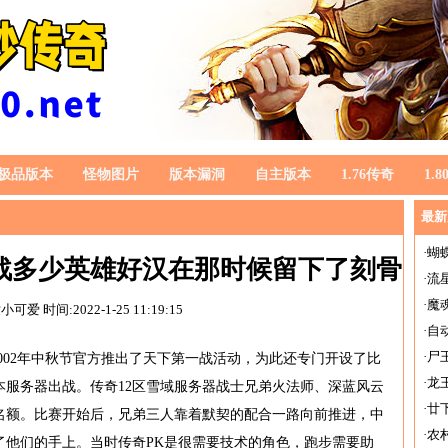
极品版本
怪物图片
版本漏洞
自主版本
1.76传奇
1.
最新
·
蝴
激战多少英雄好汉在那时候留下了刻骨
·
流
·
魔
世小可爱
时间:2022-1-25 11:19:15
铭心的事迹
·
自
·
尸
002年中秋节官方推出了天下第一战活动，为此还专门开设了比
·
龙
本服务器出战。传奇12区雪域服务器战士兄弟火法师、深蓝风云
·
廿
名额。比赛开始后，兄弟三人靠着默契的配合一路向前推进，中
·
农
了他们的手上。当时传奇PK是很需要技术的角色，跑步需要助