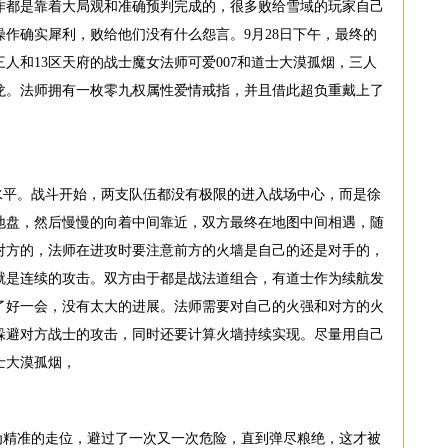
作都是靠着大局观和准确预判完成的，很多败给雪域的玩家自己
作确实犀利，败给他们没有什么怨言。9月28日下午，最终的
人和13区天府的战士魔女法师可爱007和道士大漠孤烟，三人
龙。法师拥有一枚零九权属性爱情戒指，并且借此超负重戴上了
水平。战斗开始，两支队伍都没有极限的进入战场中心，而是徐
地盘，然后慢慢的向着中间靠近，双方最终在地图中间相遇，随
对方的，法师在进攻时要注意前方的火墙是自己的还是对手的，
就是连续的攻击。双方由于都是战法道组合，有道士作为续航发
了好一会，没有太大的进展。法师需要对自己的火强和对方的火
躲避对方战士的攻击，同时还要计算火墙持续实现。尽量用自己
士大漠孤烟，
为精准的走位，避过了一次又一次危险，直到弹尽粮绝，这才被