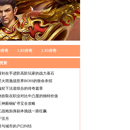
80传奇
1.85传奇
1.95传奇
更新
蝶剑在手进阶高阶玩家的战力基石
星火雨激战世界BOSS的致命杀招
魂杖下法道组合的传奇篇章
动拾取在职业对比中凸显的独特价值
王神殿铜矿寻宝全攻略
王战袍加身副本挑战一路狂飙
下弦月
村与城市的户口纠结