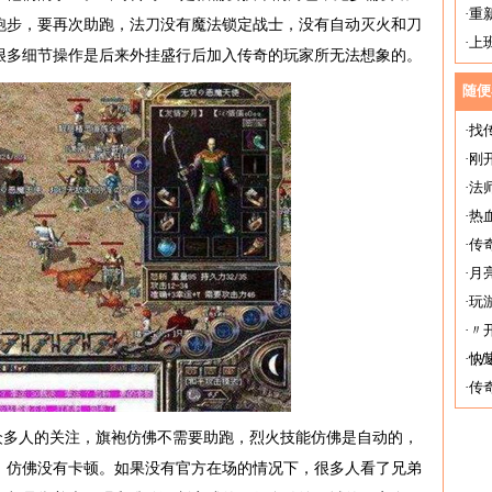
·
重
跑步，要再次助跑，法刀没有魔法锁定战士，没有自动灭火和刀
·
上
很多细节操作是后来外挂盛行后加入传奇的玩家所无法想象的。
随便
·
找
·
刚
·
法
·
热
·
传
·
月
·
玩
·
〃
（
·
快
·
传奇
众多人的关注，旗袍仿佛不需要助跑，烈火技能仿佛是自动的，
，仿佛没有卡顿。如果没有官方在场的情况下，很多人看了兄弟