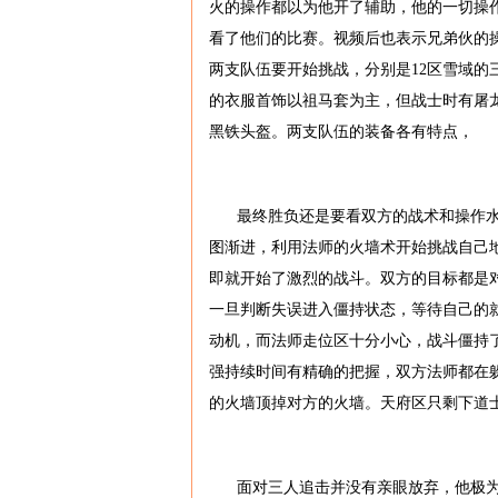
火的操作都以为他开了辅助，他的一切操
看了他们的比赛。视频后也表示兄弟伙的操
两支队伍要开始挑战，分别是12区雪域的三
的衣服首饰以祖马套为主，但战士时有屠
黑铁头盔。两支队伍的装备各有特点，
最终胜负还是要看双方的战术和操作
图渐进，利用法师的火墙术开始挑战自己
即就开始了激烈的战斗。双方的目标都是
一旦判断失误进入僵持状态，等待自己的
动机，而法师走位区十分小心，战斗僵持
强持续时间有精确的把握，双方法师都在
的火墙顶掉对方的火墙。天府区只剩下道
面对三人追击并没有亲眼放弃，他极