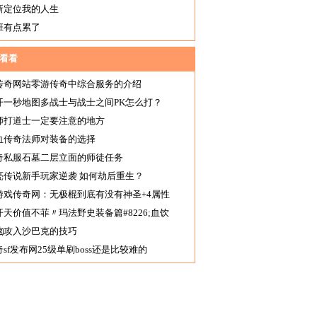
新定位我的人生
班有点累了
看看
传奇网站零游传奇中综合服务的介绍
开一秒地图多战士与战士之间PK怎么打？
师打道士一定要注意的地方
血传奇法师对装备的选择
奇私服石墓二层立面的师徒任务
亮传说新手玩家逆袭 如何劫后重生？
游戏传奇网：无极棍到底有没有神圣+4属性
开天价值不菲〃玛法野史装备篇#8226;血饮
八）
速攻入沙巴克的技巧
sf发布网25级单刷boss还是比较难的