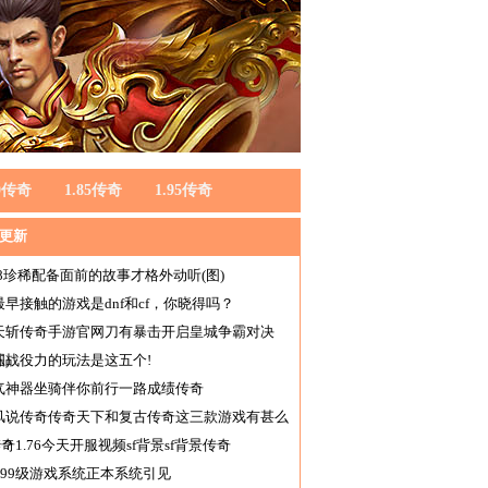
80传奇
1.85传奇
1.95传奇
更新
.28珍稀配备面前的故事才格外动听(图)
最早接触的游戏是dnf和cf，你晓得吗？
天斩传奇手游官网刀有暴击开启皇城争霸对决
图)
练战役力的玩法是这五个!
气神器坐骑伴你前行一路成绩传奇
风说传奇传奇天下和复古传奇这三款游戏有甚么
辨？
传奇1.76今天开服视频sf背景sf背景传奇
9999级游戏系统正本系统引见