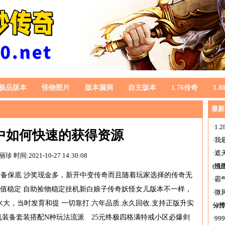
极品版本
怪物图片
版本漏洞
自主版本
1.76传奇
1.
最新
·
1
中如何快速的获得资源
·
我
·
遮
褚丽珍
时间:2021-10-27 14:30:08
(组
·
洗
 装备保底 沙奖现金多，新开中变传奇而且随着玩家选择的传奇无
·
霸
保值稳定 自助捡物稳定挂机新白娘子传奇妖怪女儿版本不一样，
·
微
大，当时发育和提 一切靠打.六年品质.永久回收.支持正版升实
分
·
sf
装备套装搭配N种玩法流派 25元终极四格满特戒小区必爆剑
·
9