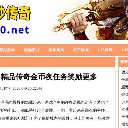
极品版本
怪物图片
版本漏洞
自主版本
1.76传奇
1.
最新
·
魔
76精品传奇金币夜任务奖励更多
·
蚂
人
·
圣
者:
时间:2020-5-9 20:22:44
·
黑
·
八
连月亮也慢慢的隐藏起来，游戏当中的许多居民也进入了梦想当
·
圣
，守护在门口，都似乎打起了瞌睡。一切，看起来是那么的平静，
·
千
方敌军来侵犯城门！为了保护城内的百姓，马上即将有一场激烈
·
赞