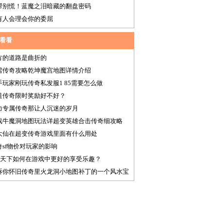
帮别慌！蓝魔之泪暗藏的翻盘密码
有人会理会你的委屈
看看
方的道路是曲折的
雪传奇攻略乾坤魔宫地图详情介绍
手玩家刚玩传奇私发服1 85需要怎么做
道传奇限时奖励好不好？
力专属传奇那让人沉迷的岁月
戏牛魔洞地图玩法详超变英雄合击传奇细攻略
大仙在超变传奇游戏里面有什么用处
奇sf物价对玩家的影响
76天下如何在游戏中更好的享受乐趣？
诉你怀旧传奇里火龙洞小地图补丁的一个风水宝