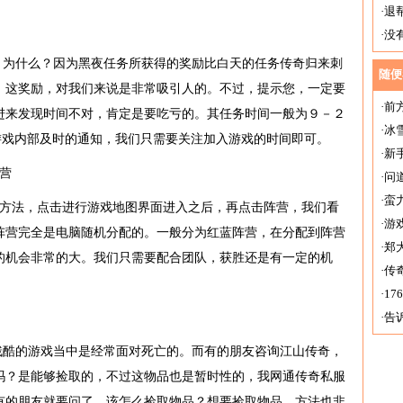
·
退
·
没
，为什么？因为黑夜任务所获得的奖励比白天的任务传奇归来刺
随便
。这奖励，对我们来说是非常吸引人的。不过，提示您，一定要
·
前
进来发现时间不对，肯定是要吃亏的。其任务时间一般为９－２
·
冰
游戏内部及时的通知，我们只需要关注加入游戏的时间即可。
·
新
营
·
问
·
蛮
戏方法，点击进行游戏地图界面进入之后，再点击阵营，我们看
·
游
阵营完全是电脑随机分配的。一般分为红蓝阵营，在分配到阵营
·
郑
的机会非常的大。我们只需要配合团队，获胜还是有一定的机
·
传
·
1
·
告
地
残酷的游戏当中是经常面对死亡的。而有的朋友咨询江山传奇，
吗？是能够捡取的，不过这物品也是暂时性的，我网通传奇私服
，有的朋友就要问了，该怎么捡取物品？想要捡取物品，方法也非