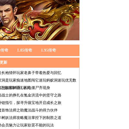
80传奇
1.85传奇
1.95传奇
更新
法长袍情怀玩家老鼻子带着热爱与回忆
蚁洞是玩家痴迷地图闯它迷玩蚂蚁洞迷玩优无数
为之痴迷靠它优迷玩
者无敌显神通，闪电僵尸齐现身
暗战士的挣扎在氪金洪流中的坚守之路
卦链指引，探寻升级宝地开启成长之旅
魔首饰法师之助魔法战斗的得力伙伴
年树妖法师攻略魔法掌控下的制胜之道
助会员魅力让玩家欲罢不能的玩法