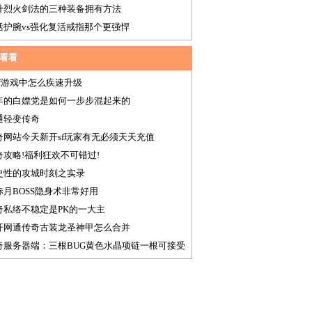
升烈火剑法的三种装备拥有方法
活护腕vs强化复活戒指那个更强悍
看看
qsf游戏中怎么疾速升级
年的白嫖党是如何一步步混起来的
通轻变传奇
奇网站今天新开sf玩家有无必须天天充值
奇攻略!福利狂欢不可错过!
史性的攻城时刻之实录
赤月BOSS隐身术非常好用
奇私络不稳定是PK的一大主
开网通传奇古装龙圣神甲怎么合并
奇服务器端：三根BUG黄色水晶项链一根可接受
根属性逆天