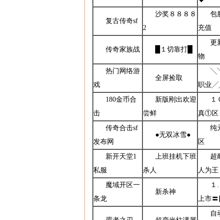
沙奖８８８８
包
复古传奇sf
2
充值
更
传奇家族战
█１切靠打█
物
热门网络游
╲
全屏捡取
戏
职业╱
180金币合
新版刚出欢迎
１
击
尝鲜
真①区
传奇合击sf
纯
●无双冰雪●
发布网
区
新开天堂1
上班挂机下班
超
私服
杀人
人为王
魔域开区一
１
新杀神
条龙
上市〓
自