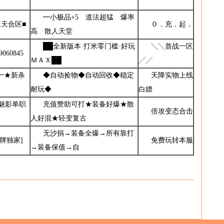
━小极品+5ゞ道法超猛ゞ爆率
三天合区■
０．充．起．
高ゞ散人天堂
██全新版本·打米零门槛·好玩
╲╲首战一区
9060845
ＭＡＸ██
╱╱
一★新杀
◆自动捡物◆自动回收◆稳定
天降实物上线
耐玩◆
白嫖
●魅影单职
充值赞助可打★装备好爆★散
倍攻变态合击
人好混★轻变复古
无沙捐→装备全爆→所有靠打
品牌独家]
免费玩转本服
→装备保值→自