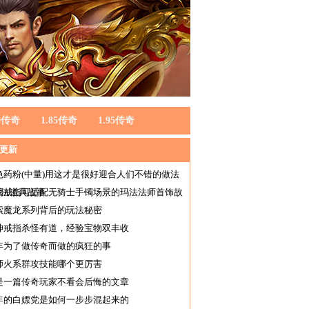
80传奇
1.85传奇
1.95传奇
更新
色药粉(中量)用这才是很好迎合人们不错的做法
玛法道具故事
璃戒指可适配无骑士手镯场景的玛法法师首饰故
索魔龙系列背后的玩法秘密
坤戒指杀怪有道，经验宝物双丰收
年为了做传奇而做的疯狂的事
师火系群攻技能哪个更厉害
是一篇传奇玩家不看会后悔的文章
年的白嫖党是如何一步步混起来的