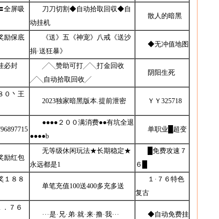
〓全屏吸
刀刀切割◆自动拾取回収◆自
散人的暗黑
动挂机
奖励保底
《送》五《神宠》八戒《送沙
◆无冲值地图
捐·送狂暴》
挂必封
╱╲赞助可打╱╲打金回收
阴阳生死
╱╲自动拾取回收╱
８０丶王
2023独家暗黑版本.提前泄密
ＹＹ325718
●●●●２００满消费●●有坑全退
96897715
单职业█超变
●●●●b
无等级休闲玩法★长期稳定★
█免费攻速７
奖励红包
永远都是1
６█
奖１８８
１·７６特色
单笔充值100送400多充多送
复古
１．７６
···是·兄·弟·就·来·撸·我···
◆自动免费挂