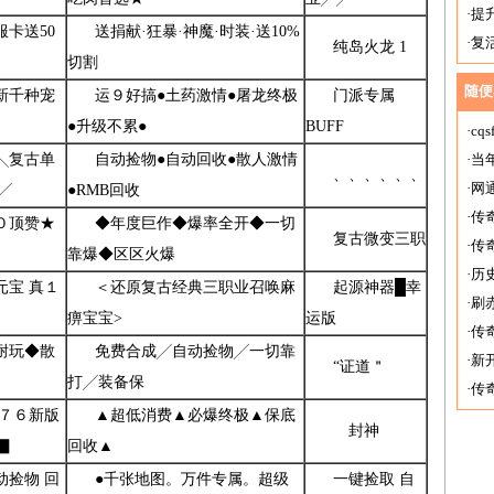
·
提
服卡送50
送捐献·狂暴·神魔·时装·送10%
·
复
纯岛火龙 1
切割
随便
新千种宠
运９好搞●土药激情●屠龙终极
门派专属
●升级不累●
BUFF
·
c
╲复古单
自动捡物●自动回收●散人激情
·
当
、、、、、、
·
网
╱
●RMB回收
·
传
０顶赞★
◆年度巨作◆爆率全开◆一切
复古微变三职
·
传
靠爆◆区区火爆
·
历
元宝 真１
＜还原复古经典三职业召唤麻
起源神器█幸
·
刷
痹宝宝>
运版
·
传
耐玩◆散
免费合成╱自动捡物╱一切靠
·
新
“证道＂
打╱装备保
·
传
.７６新版
▲超低消费▲必爆终极▲保底
两
封神
▊
回收▲
动捡物 回
●千张地图。万件专属。超级
一键捡取 自