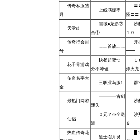
传奇私服皓
〓
上线满爆率
月
怪〓〓
雪域●龙影②
沙
天堂sf
合①
１０
传奇行会封
开
﹏﹏首战﹏﹏
号
━━
快餐超变つ一
１
花千骨游戏
分不冲値
炸火龙
传奇名字大
三职业岛服1
群7
全
━━━━古剑
最热门网游
沙
迷失
０元？※全送
沙
仙侣
满
８
热血传奇花
█
道士召月灵