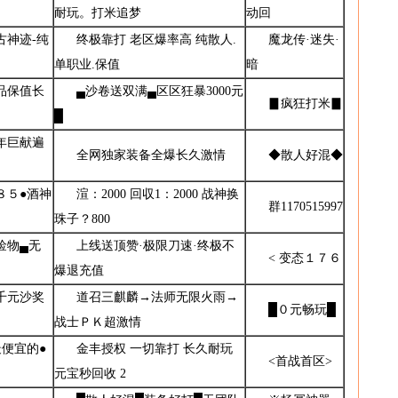
耐玩。打米追梦
动回
古神迹-纯
终极靠打 老区爆率高 纯散人.
魔龙传·迷失·
单职业.保值
暗
品保值长
▄沙卷送双满▄区区狂暴3000元
▊疯狂打米▊
█
年巨献遍
全网独家装备全爆长久激情
◆散人好混◆
８５●酒神
渲：2000 回収1：2000 战神换
群1170515997
珠子？800
捡物▄无
上线送顶赞·极限刀速·终极不
< 变态１７６
爆退充值
千元沙奖
道召三麒麟→法师无限火雨→
█０元畅玩█
战士ＰＫ超激情
最便宜的●
金丰授权 一切靠打 长久耐玩
<首战首区>
元宝秒回收 2