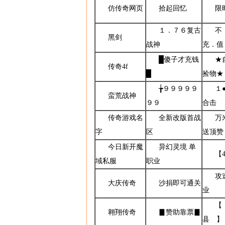
仿传奇网页
拾起回忆
限
１．７６复古
不
黑剑
战神
充．值
█傻子才充钱
★
传奇4f
█
捡物★
╆９９９９９
１
蛮荒战神
９９
合击
传奇游戏名
全新改版首战
万
字
区
送顶赞
今日新开魔
异幻灵境 单
【
域私服
职业
攻
大庆传奇
沙捐即可通关
业
【
翱翔传奇
▊赞助靠票▊
县 】