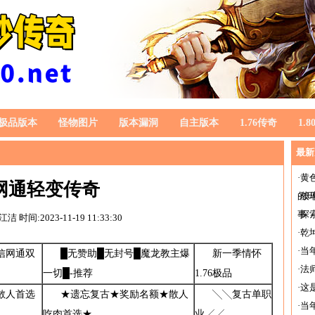
极品版本
怪物图片
版本漏洞
自主版本
1.76传奇
1.
最新
·
黄
网通轻变传奇
的
·
玻
事
·
探
怀江洁
时间:2023-11-19 11:33:30
·
乾
·
当
信网通双
█无赞助█无封号█魔龙教主爆
新一季情怀
·
法
一切█-推荐
1.76极品
·
这
散人首选
★遗忘复古★奖励名额★散人
╲╲复古单职
·
当
吃肉首选★
业╱╱