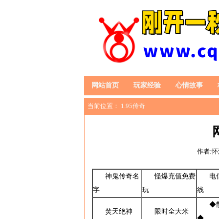
网站首页
玩家经验
心情故事
当前位置：
1.95传奇
作者:
神鬼传奇名
怪爆充值免费
电
字
玩
线
◆
焚天绝神
限时全大米
◆