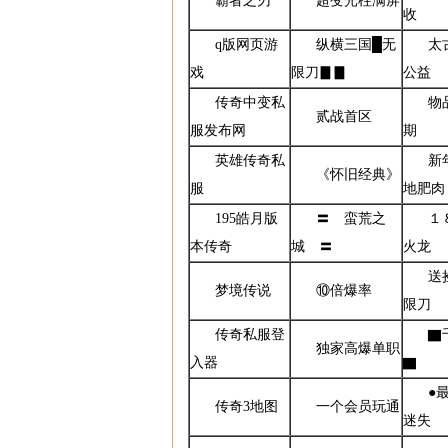
霸者之刃
超变光柱满屏
收
q版网页游
纵横三国█无
太
戏
限刀▊▊
公益
传奇中变私
物
贰战首区
服发布网
期
英雄传奇私
新
《怀旧经典》
服
地肥肉
195皓月版
〓 蛮荒之
１
本传奇
城 〓
火龙
送
梦境传说
⑩倍爆率
限刀
传奇私服登
▇
独家高爆单职
入器
▇
●
传奇3地图
一个会员玩通
迷失