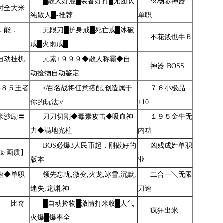
█散人好混█装备好打█无团队
※杨幂神器·
时全大米
纯散人█-推荐
单职
．能．
无限刀█护身戒█死亡戒█冰破
不花銭也牛Ｂ
戒█火雨戒█
自动挂机
元素+９９９◆散人称霸◆自
神器·BOSS
动捡物自动鉴定
●８５王者
≮百名战将任意搭配,创造属于
７６小极品
你的玩法≯
+10
米沙励〓
刀刀切割◆毒素攻击◆吸血神
１９５金牛无
力◆满地光柱
内功
BOS必爆3人民币起，刚做好的
凶残成姓单职
4k·画质】
版本
业
速◆单职
领先忘忧,微变,火龙,冰雪,沉默,
二合一╲无限
迷失,龙渊,神
刀速
 比奇
█自动捡物█激情打米收█人气
疯狂出米
火爆█爆率全