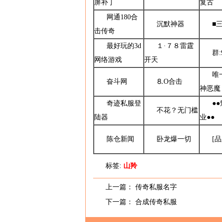
屏补丁
复古
网通180合
沉默神器
■
击传奇
最好玩的3d
１·７８雷霆
群:
网络游戏
开天
唯
奋斗网
⒏O合击
神恶魔
奇迹私服登
●
不花？无门槛
陆器
业●●
陈仓新闻
卧龙爆一切
[
标签:
山羚
上一篇：
传奇私服名字
下一篇：
合成传奇私服