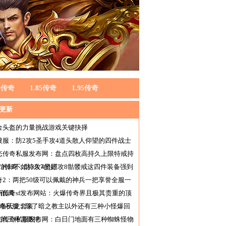
80传奇
1.85传奇
1.95传奇
更新
金头盔的力量挑战游戏关键抉择
搜服：防2攻5圣手攻4道头散人仰望的四件战士
备
态传奇私服发布网：盘点四枚高持久上限特戒持
7的却不如持久7的好
f123传奇：防3攻4坚固攻8骷髅戒这四件装备强到
谱
奇2：两把50级可以佩戴的神兵一把享誉全服一
很低调
新传奇sf发布网站：火爆传奇界且极其贵重的顶
装备天龙套装
传奇私服：除了暗之教主以外还有三种小怪爆回
卷第三种需要挖
击传奇私服发布网：白日门地面有三种蜘蛛怪物