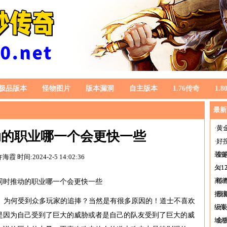
极品版本
怪物图片
版本漏洞
自主版本
1.76传奇
1.
最新
·
黄
推动的职业哪一个会更快一些
·
好
装
·
变
许海霞
时间:2024-2-5 14:02:36
久1
·
s
离
·
传
f同时推动的职业哪一个会更快一些
把
·
最
。为何受到众多玩家的追捧？当然是有很多原因的！道士不喜欢
级
·
c
是因为自己受到了巨大的威胁或者是自己的队友受到了巨大的威
城
·
合