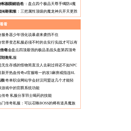
三种容易被混淆
奇私服英雄合击：盘点四个极品天尊手镯防4魔
道4最强悍
太传奇私服：三把属性顶级的魔龙神兵开天更胜
筹
看看
奇服务器少年强化说暴虐来袭挡不住
奇世界变态私服必须不时的去实行实战才可以有
好的领会
76传奇：盘点四顶最强的极品圣战头盔第四顶奇
而又强大
耀传奇私服
毫无生存感的怪物简直没人去刷过得还不如NPC
日新开热血传奇sf官服唯一的攻3麻痹戒指连8L
羡慕
击传奇单职业网站学会好汉同盟这几个才能轻
谈游戏中的官爵系统功能
血传奇 私服分享羽士喝药的技能
热门传奇私服：可以召唤BOSS的稀有道具魔族
令书