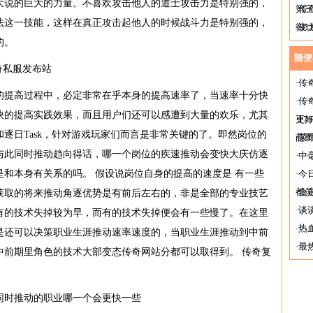
大说的巨大的力量。不喜欢攻击他人的道士攻击力是特别强的，
第
·
传
法这一技能，这样在真正攻击起他人的时候战斗力是特别强的，
御1
·
变
的。
一
随便
传奇私服发布站
·
传
在往常的提高过程中，必定非常在乎本身的提高速率了，当速率十分快
·
传
快的提高实践效果，而且用户们还可以感遭到大量的欢乐，尤其
更
·
1
逐日Task，针对游戏玩家们而言是非常关键的了。即然岗位的
葩
·
荣
与此同时推动趋向得话，哪一个岗位的疾速推动会变快大庆仿逐
·
中
和本身有关系的吗。 假设说岗位自身的提高的速度是 有一些
·
今
都
·
合
获取的将来推动角逐优势是有前后左右的，非是全部的专业技艺
·
谈
有的技术失掉较为早，而有的技术失掉便会有一些慢了。在这里
·
热
是还可以决策职业生涯推动速率速度的，当职业生涯推动到中前
·
最
中前期里角色的技术大部变态传奇网站分都可以取得到。 传奇复
指
f同时推动的职业哪一个会更快一些