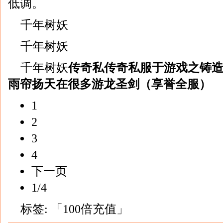
低调。
千年树妖
千年树妖
千年树妖
传奇私传奇私服于游戏之铸
雨帘扬天在很多游龙圣剑（享誉全服）
1
2
3
4
下一页
1/4
标签:
「100倍充值」