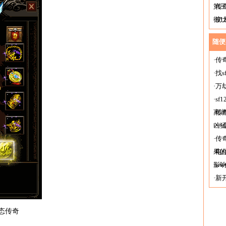
第
·
传
御1
·
变
一
随便
·
传
·
找
·
万
·
s
离
·
传
凶
·
一
·
传
果
·
电
影
·
ww
·
新
变态传奇