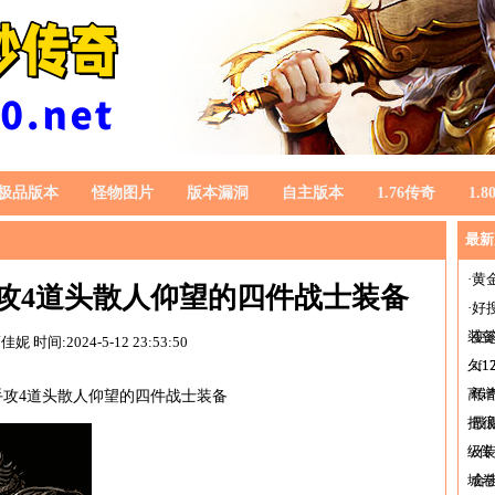
极品版本
怪物图片
版本漏洞
自主版本
1.76传奇
1.
最新
·
黄
手攻4道头散人仰望的四件战士装备
·
好
装
·
变
蓟佳妮
时间:2024-5-12 23:53:50
久1
·
s
离
·
传
手攻4道头散人仰望的四件战士装备
把
·
最
级
·
c
城
·
合