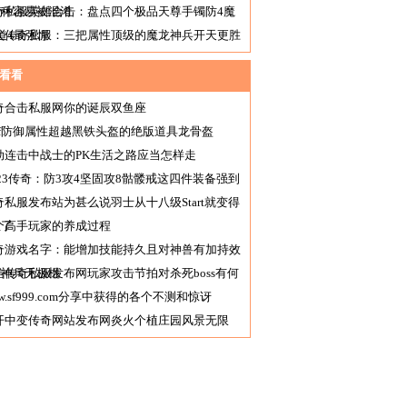
三种容易被混淆
奇私服英雄合击：盘点四个极品天尊手镯防4魔
道4最强悍
太传奇私服：三把属性顶级的魔龙神兵开天更胜
筹
看看
奇合击私服网你的诞辰双鱼座
sf防御属性超越黑铁头盔的绝版道具龙骨盔
劫连击中战士的PK生活之路应当怎样走
f123传奇：防3攻4坚固攻8骷髅戒这四件装备强到
谱
奇私服发布站为甚么说羽士从十八级Start就变得
猛了
个高手玩家的养成过程
奇游戏名字：能增加技能持久且对神兽有加持效
的神兵无极棍
信传奇私服发布网玩家攻击节拍对杀死boss有何
响
w.sf999.com分享中获得的各个不测和惊讶
开中变传奇网站发布网炎火个植庄园风景无限