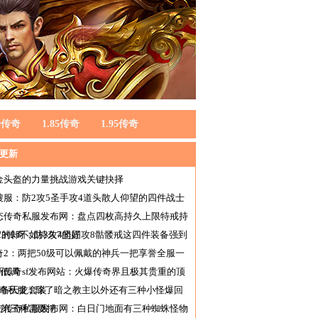
80传奇
1.85传奇
1.95传奇
更新
金头盔的力量挑战游戏关键抉择
搜服：防2攻5圣手攻4道头散人仰望的四件战士
备
态传奇私服发布网：盘点四枚高持久上限特戒持
7的却不如持久7的好
f123传奇：防3攻4坚固攻8骷髅戒这四件装备强到
谱
奇2：两把50级可以佩戴的神兵一把享誉全服一
很低调
新传奇sf发布网站：火爆传奇界且极其贵重的顶
装备天龙套装
传奇私服：除了暗之教主以外还有三种小怪爆回
卷第三种需要挖
击传奇私服发布网：白日门地面有三种蜘蛛怪物