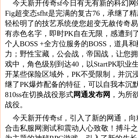
今天新开传奇sf今日有无有新的科幻网站开放？
Fig超变态sfht是完满的复古76，承继
轻松明了的技艺系统使您超变无赦传奇易
有赤色名字，即时PK自在无限，感遭到
个人BOSS +全方位服务的BOSS，道
力；野性宝藏，公会战，帝国战，让您拥
戏中，角色级别到达40，以StartPK职
开某些保险区域外，PK不受限制，并沉浸
继了PK爆炸配备的特征，可以自我本沉默
810ss在切换战役形式
网通发布网
，为所
战役。
今天新开传奇sf，引入了新的网通，
合击私服网测试和震动人心致敬！搏斗之