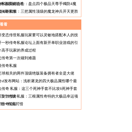
三种容易被混淆
奇私服英雄合击：盘点四个极品天尊手镯防4魔
道4最强悍
太传奇私服：三把属性顶级的魔龙神兵开天更胜
筹
看看
新变态传世私服玩家要可以灵敏地搭配本人的技
开一秒传奇私服论坛上面有新开单职业游戏的引
吗
个高手玩家的养成过程
态传奇第一次碰到难题
挂传奇私服
足球相关的两件顶级绝版装备拥有者全是大佬
奇sf发布网站：浅析屠龙的四大极品属性哪个最
有
血传奇 私服：这三个死神手套不比攻6死神手套
第三个绝版
开复古传奇私服：三根属性奇特的大极品幸运项
最后一根最可惜
宇传奇论坛