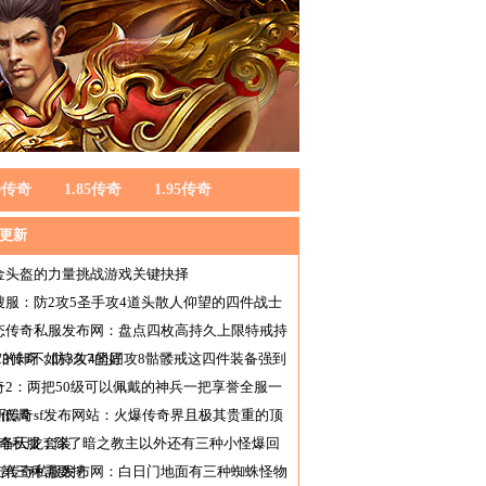
80传奇
1.85传奇
1.95传奇
更新
金头盔的力量挑战游戏关键抉择
搜服：防2攻5圣手攻4道头散人仰望的四件战士
备
态传奇私服发布网：盘点四枚高持久上限特戒持
7的却不如持久7的好
f123传奇：防3攻4坚固攻8骷髅戒这四件装备强到
谱
奇2：两把50级可以佩戴的神兵一把享誉全服一
很低调
新传奇sf发布网站：火爆传奇界且极其贵重的顶
装备天龙套装
传奇私服：除了暗之教主以外还有三种小怪爆回
卷第三种需要挖
击传奇私服发布网：白日门地面有三种蜘蛛怪物