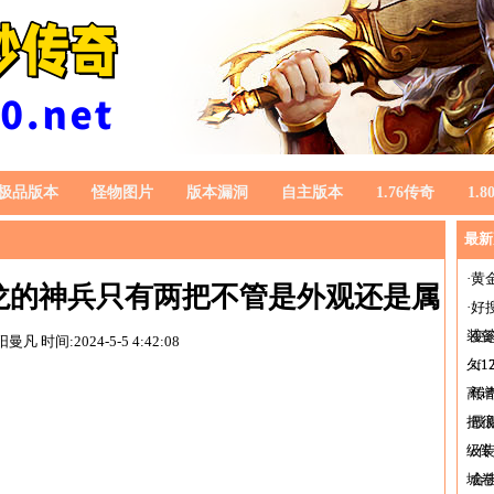
极品版本
怪物图片
版本漏洞
自主版本
1.76传奇
1.
最新
·
黄
屠龙的神兵只有两把不管是外观还是属
·
好
装
·
变
阳曼凡
时间:2024-5-5 4:42:08
性都很棒
久1
·
s
离
·
传
把
·
最
级
·
c
城
·
合